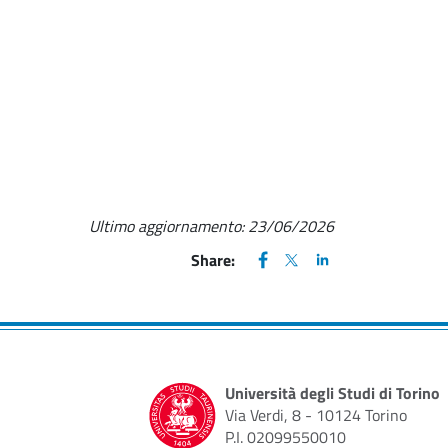
Ultimo aggiornamento:
23/06/2026
FACEBOOK
(apre una nuova finestra)
X
(apre una nuova finestr
LINKEDIN
(apre una nuova fi
Share:
Università degli Studi di Torino
Via Verdi, 8 - 10124 Torino
P.I. 02099550010