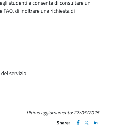
degli studenti e consente di consultare un
e FAQ, di inoltrare una richiesta di
del servizio.
Ultimo aggiornamento:
27/05/2025
FACEBOOK
(apre una nuova finestra)
X
(apre una nuova finestr
LINKEDIN
(apre una nuova fi
Share: