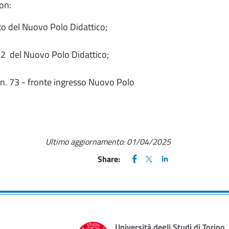
con:
rato del Nuovo Polo Didattico;
 -2 del Nuovo Polo Didattico;
ia n. 73 - fronte ingresso Nuovo Polo
Ultimo aggiornamento:
01/04/2025
FACEBOOK
(apre una nuova finestra)
X
(apre una nuova finestr
LINKEDIN
(apre una nuova fi
Share:
Università degli Studi di Torino