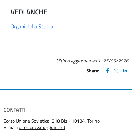
VEDI ANCHE
Organi della Scuola
Ultimo aggiornamento:
25/05/2026
FACEBOOK
(apre una nu
X
(apre un
LIN
(ap
Share:
CONTATTI
Corso Unione Sovietica, 218 Bis - 10134, Torino
E-mail:
direzione.sme@unito.it