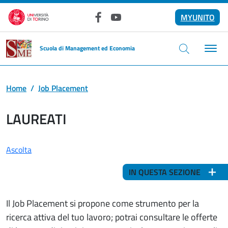
Salta al contenuto principale
MYUNITO
Facebook
YouTube
Scuola di Management ed Economia
Home
Job Placement
LAUREATI
Ascolta
IN QUESTA SEZIONE
Il Job Placement si propone come strumento per la
ricerca attiva del tuo lavoro; potrai consultare le offerte