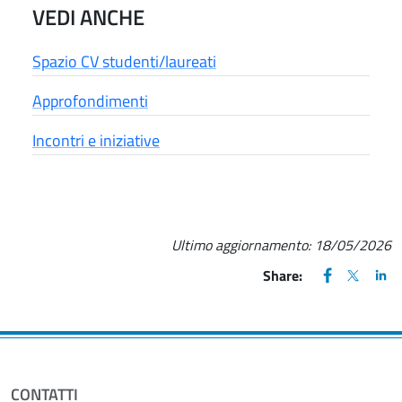
VEDI ANCHE
Spazio CV studenti/laureati
Approfondimenti
Incontri e iniziative
Ultimo aggiornamento:
18/05/2026
FACEBOOK
(apre una nu
X
(apre un
LIN
(ap
Share:
CONTATTI