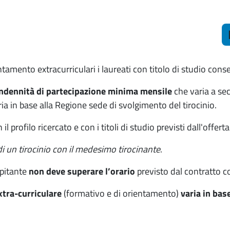
ntamento extracurriculari i laureati con titolo di studio con
indennità di partecipazione minima mensile
che varia a se
ia in base alla Regione sede di svolgimento del tirocinio.
l profilo ricercato e con i titoli di studio previsti dall'offer
di un tirocinio con il medesimo tirocinante
.
spitante
non deve superare l’orario
previsto dal contratto co
xtra-curriculare
(formativo e di orientamento)
varia in bas