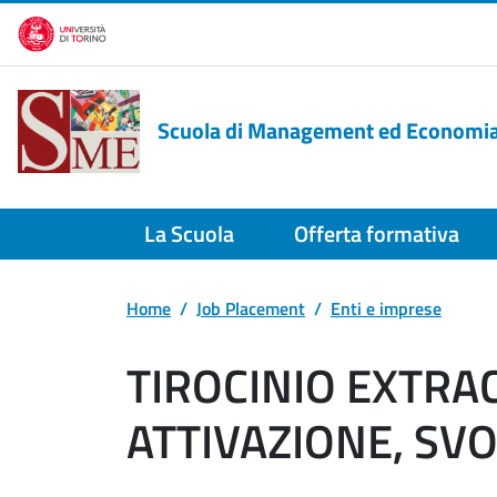
Salta al contenuto principale
Scuola di Management ed Economi
La Scuola
Offerta formativa
Home
Job Placement
Enti e imprese
TIROCINIO EXTRA
ATTIVAZIONE, SV