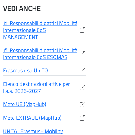
VEDI ANCHE
📄 Responsabili didattici Mobilità
Internazionale CdS
uova finestra)
(apre una nuova finestra)
MANAGEMENT
📄 Responsabili didattici Mobilità
uova finestra)
(apre una nuova finestra)
Internazionale CdS ESOMAS
finestra)
Erasmus+ su UniTO
(apre una nuova finestra)
uova finestra)
Elenco destinazioni attive per
(apre una nuova finestra)
l'a.a. 2026-2027
uova finestra)
Mete UE (MapHub)
(apre una nuova finestra)
Mete EXTRAUE (MapHub)
(apre una nuova finestra)
UNITA "Erasmus+ Mobility