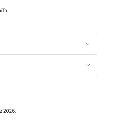
niTo.
re 2026.