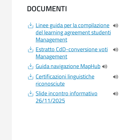
DOCUMENTI
Document
Linee guida per la compilazione
(apre una n
del learning agreement studenti
Management
Document
Estratto CdD-conversione voti
(apre una n
Management
Document
Guida navigazione MapHub
(apre una nuova 
Document
Certificazioni linguistiche
(apre una n
riconosciute
Document
Slide incontro informativo
(apre una n
26/11/2025